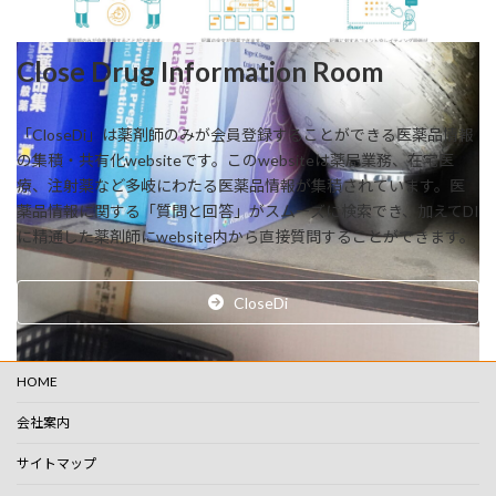
Close Drug Information Room
「CloseDi」は薬剤師のみが会員登録することができる医薬品情報
の集積・共有化websiteです。このwebsiteは薬局業務、在宅医
療、注射薬など多岐にわたる医薬品情報が集積されています。医
薬品情報に関する「質問と回答」がスムーズに検索でき、加えてDI
に精通した薬剤師にwebsite内から直接質問することができます。
CloseDi
HOME
会社案内
サイトマップ